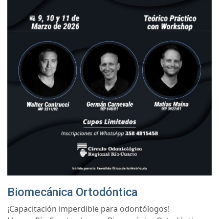
Biomecánica Ortodóntica
¡Capacitación imperdible para odontólogos!