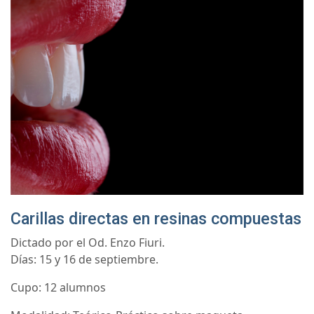
Carillas directas en resinas compuestas
Dictado por el Od. Enzo Fiuri.
Días: 15 y 16 de septiembre.
Cupo: 12 alumnos